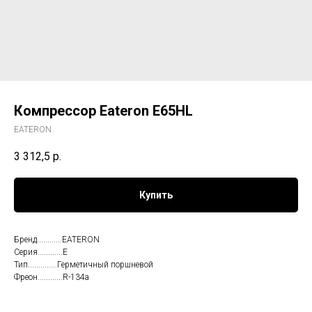
Компрессор Eateron E65HL
EATERON
3 312,5
р.
Купить
Бренд............EATERON
Серия............E
Тип..............Герметичный поршневой
Фреон............R-134a