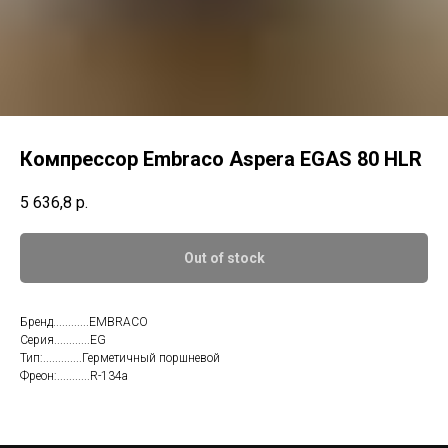
Компрессор Embraco Aspera EGAS 80 HLR
5 636,8
р.
Out of stock
Бренд............EMBRACO
Серия............EG
Тип:.............Герметичный поршневой
Фреон:...........R-134a