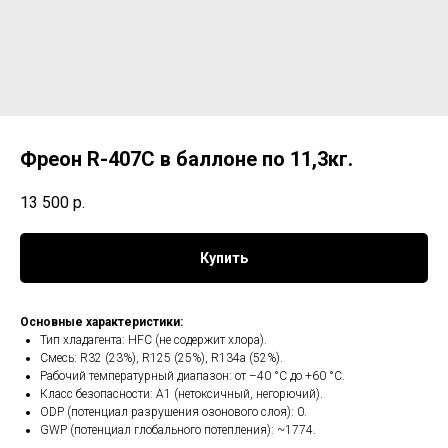
Фреон R-407С в баллоне по 11,3кг.
13 500
р.
Купить
Основные характеристики:
Тип хладагента: HFC (не содержит хлора).
Смесь: R32 (23%), R125 (25%), R134a (52%).
Рабочий температурный диапазон: от –40 °C до +60 °C.
Класс безопасности: A1 (нетоксичный, негорючий).
ODP (потенциал разрушения озонового слоя): 0.
GWP (потенциал глобального потепления): ~1774.