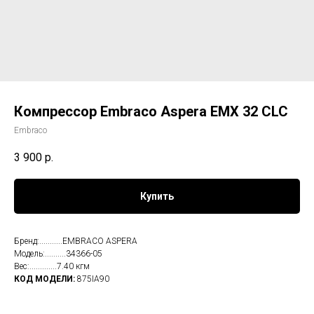
Компрессор Embraco Aspera EMX 32 CLC
Embraco
3 900
р.
Купить
Бренд:...........EMBRACO ASPERA
Модель:..........34366-05
Вес:.............7.40 кгм
КОД МОДЕЛИ:
875IA90