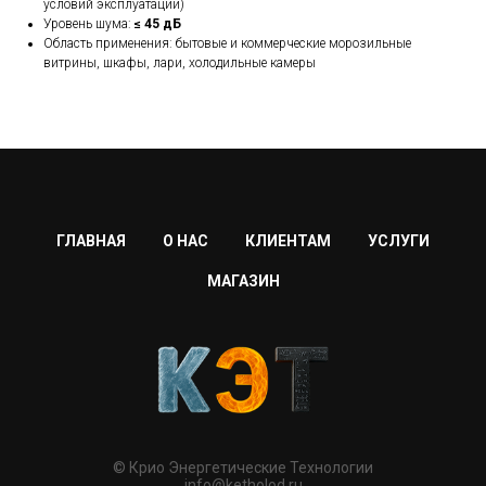
условий эксплуатации)
Уровень шума:
≤ 45 дБ
Область применения: бытовые и коммерческие морозильные
витрины, шкафы, лари, холодильные камеры
ГЛАВНАЯ
О НАС
КЛИЕНТАМ
УСЛУГИ
МАГАЗИН
© Крио Энергетические Технологии
info@ketholod.ru