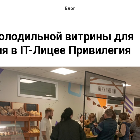
Блог
олодильной витрины для
я в IT-Лицее Привилегия