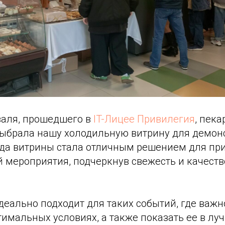
валя, прошедшего в
IT-Лицее Привилегия
, пека
ыбрала нашу холодильную витрину для демон
нда витрины стала отличным решением для пр
й мероприятия, подчеркнув свежесть и качест
еально подходит для таких событий, где важн
имальных условиях, а также показать ее в лу