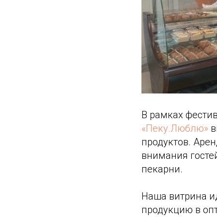
В рамках фести
«Пеку.Люблю»
в
продуктов. Аре
внимания госте
пекарни.
Наша витрина ид
продукцию в опт