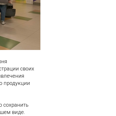
рня
страции своих
ивлечения
во продукции
о сохранить
чшем виде.